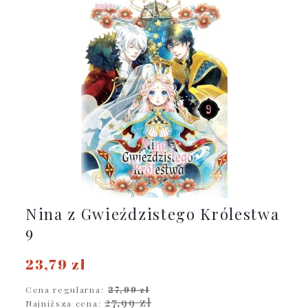
Nina z Gwieździstego Królestwa
9
23,79 zł
Cena regularna:
27,99 zł
27,99 zł
Najniższa cena: