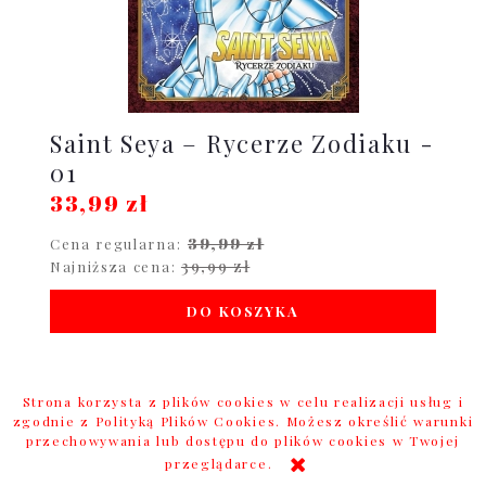
Saint Seya – Rycerze Zodiaku -
01
33,99 zł
39,99 zł
Cena regularna:
39,99 zł
Najniższa cena:
DO KOSZYKA
Strona korzysta z plików cookies w celu realizacji usług i
promocja
zgodnie z Polityką Plików Cookies. Możesz określić warunki
przechowywania lub dostępu do plików cookies w Twojej
przeglądarce.