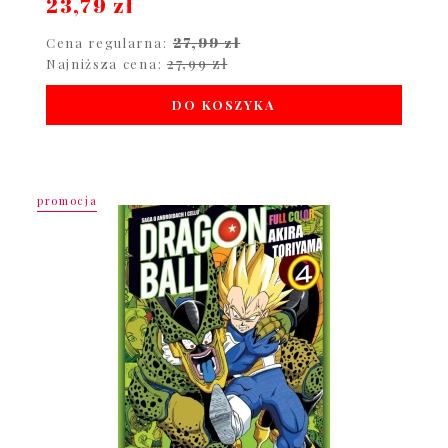
23,79 zł
27,99 zł
Cena regularna:
27,99 zł
Najniższa cena:
DO KOSZYKA
promocja