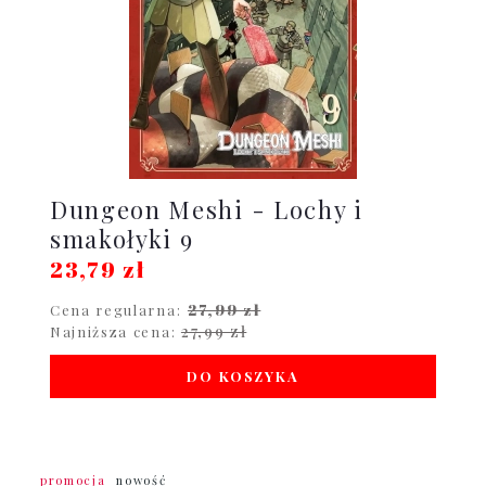
Dungeon Meshi - Lochy i
smakołyki 9
23,79 zł
27,99 zł
Cena regularna:
27,99 zł
Najniższa cena:
DO KOSZYKA
promocja
nowość