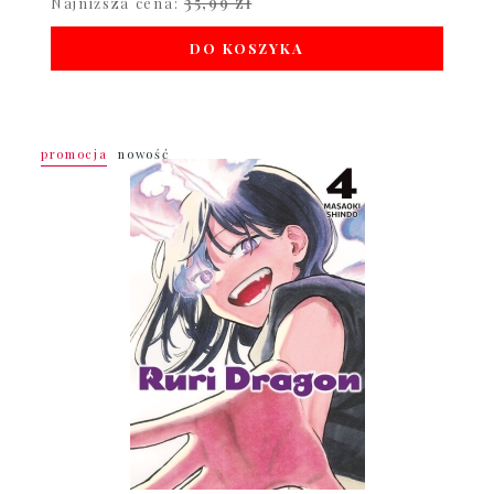
35,99 zł
Najniższa cena:
DO KOSZYKA
promocja
nowość