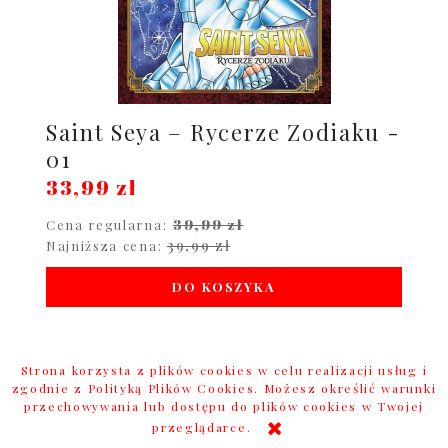
Saint Seya – Rycerze Zodiaku -
01
33,99 zł
39,99 zł
Cena regularna:
39,99 zł
Najniższa cena:
DO KOSZYKA
Strona korzysta z plików cookies w celu realizacji usług i
promocja
zgodnie z Polityką Plików Cookies. Możesz określić warunki
przechowywania lub dostępu do plików cookies w Twojej
przeglądarce.