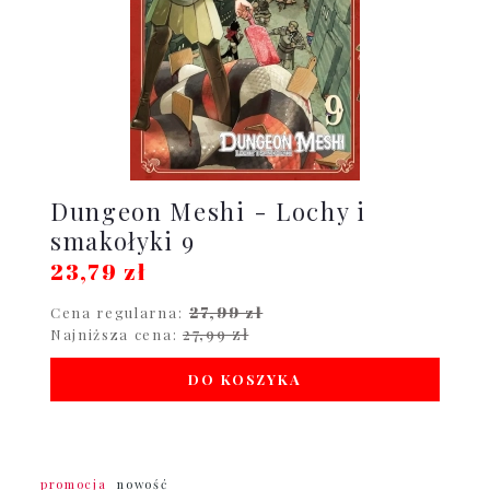
Dungeon Meshi - Lochy i
smakołyki 9
23,79 zł
27,99 zł
Cena regularna:
27,99 zł
Najniższa cena:
DO KOSZYKA
promocja
nowość