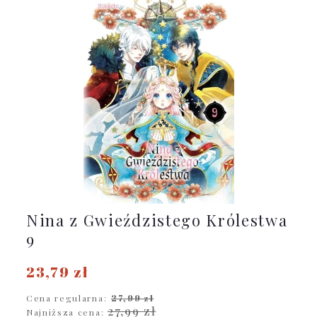
Nina z Gwieździstego Królestwa
9
23,79 zł
Cena regularna:
27,99 zł
27,99 zł
Najniższa cena: