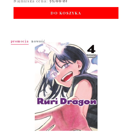
35,99 zł
Najniższa cena:
DO KOSZYKA
promocja
nowość