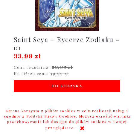
Saint Seya – Rycerze Zodiaku -
01
33,99 zł
39,99 zł
Cena regularna:
39,99 zł
Najniższa cena:
DO KOSZYKA
Strona korzysta z plików cookies w celu realizacji usług i
promocja
zgodnie z Polityką Plików Cookies. Możesz określić warunki
przechowywania lub dostępu do plików cookies w Twojej
przeglądarce.