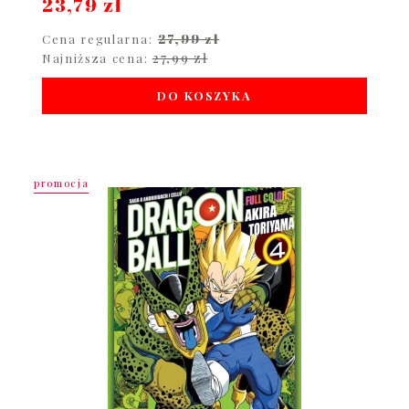
23,79 zł
27,99 zł
Cena regularna:
27,99 zł
Najniższa cena:
DO KOSZYKA
promocja