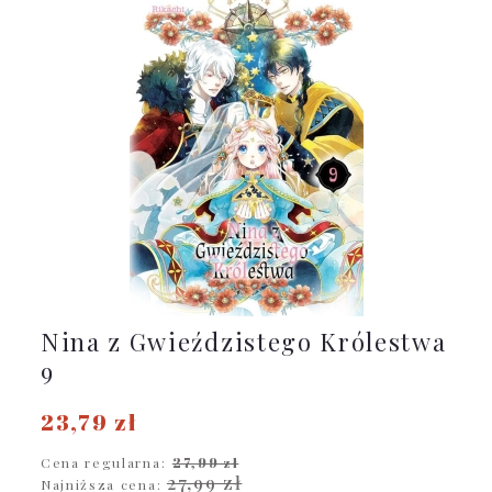
Nina z Gwieździstego Królestwa
9
23,79 zł
Cena regularna:
27,99 zł
27,99 zł
Najniższa cena: