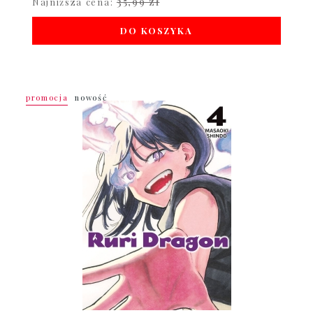
35,99 zł
Najniższa cena:
DO KOSZYKA
promocja
nowość