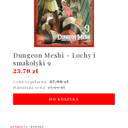
Dungeon Meshi - Lochy i
smakołyki 9
23,79 zł
27,99 zł
Cena regularna:
27,99 zł
Najniższa cena:
DO KOSZYKA
promocja
nowość