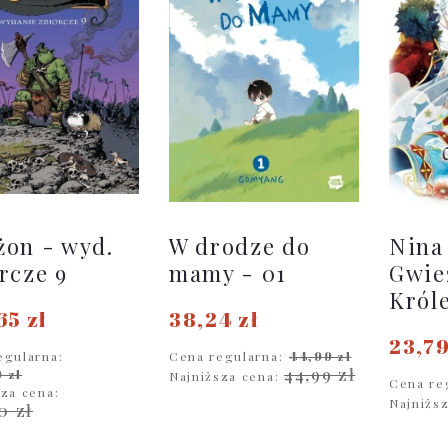
on - wyd.
W drodze do
Nina
rcze 9
mamy - 01
Gwie
Król
65 zł
38,24 zł
23,79
egularna:
Cena regularna:
44,99 zł
44,99 zł
 zł
Najniższa cena:
Cena re
sza cena:
Najniżs
0 zł
DO KOSZYKA
D