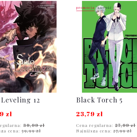
ja
promocja
nowość
 Leveling 12
Black Torch 5
9 zł
23,79 zł
39,99 zł
27,99 zł
egularna:
Cena regularna:
39,99 zł
27,99 zł
sza cena:
Najniższa cena: