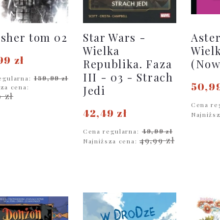
sher tom 02
Star Wars -
Aster
Wielka
Wiel
99 zł
Republika. Faza
(Now
III - 03 - Strach
egularna:
159,99 zł
50,99
sza cena:
Jedi
9 zł
Cena re
42,49 zł
Najniżs
DO KOSZYKA
Cena regularna:
49,99 zł
D
49,99 zł
Najniższa cena:
DO KOSZYKA