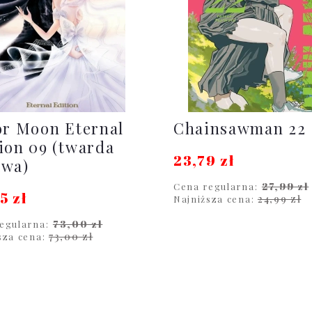
or Moon Eternal
Chainsawman 22
ion 09 (twarda
23,79 zł
awa)
27,99 zł
Cena regularna:
5 zł
24,99 zł
Najniższa cena:
73,00 zł
egularna:
DO KOSZYKA
73,00 zł
sza cena:
DO KOSZYKA