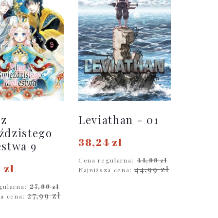
 z
Leviathan - 01
ździstego
38,24 zł
estwa 9
Cena regularna:
44,99 zł
 zł
44,99 zł
Najniższa cena:
gularna:
27,99 zł
DO KOSZYKA
27,99 zł
za cena:
O KOSZYKA