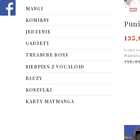
MANGI
KOMIKSY
Puni
JEDZENIE
135,
GADŻETY
Cena r
TREASURE BOXY
Najniż
159,9
SIERPIEŃ Z VOCALOID
BLUZY
KOSZULKI
KARTY MATMANGA