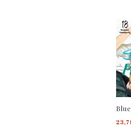
Blue
23,7