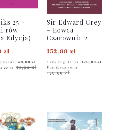
iks 25 -
Sir Edward Grey
ki rów
– Łowca
a Edycja)
Czarownic 2
 zł
152,99 zł
gularna:
59,99 zł
Cena regularna:
179,99 zł
59,99 zł
Najniższa cena:
za cena:
179,99 zł
O KOSZYKA
DO KOSZYKA