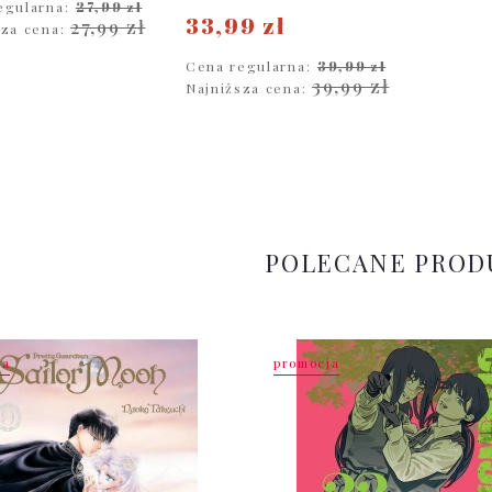
egularna:
27,99 zł
33,99 zł
27,99 zł
sza cena:
Cena regularna:
39,99 zł
DO KOSZYKA
39,99 zł
Najniższa cena:
DO KOSZYKA
POLECANE PROD
ja
promocja