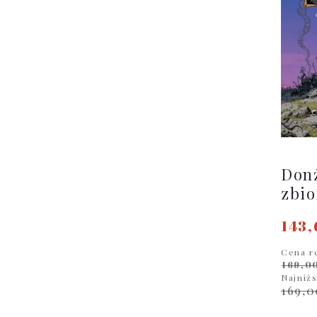
Donż
zbio
143,
Cena r
169,00
Najniż
169,0