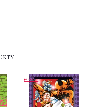
UKTY
promocja