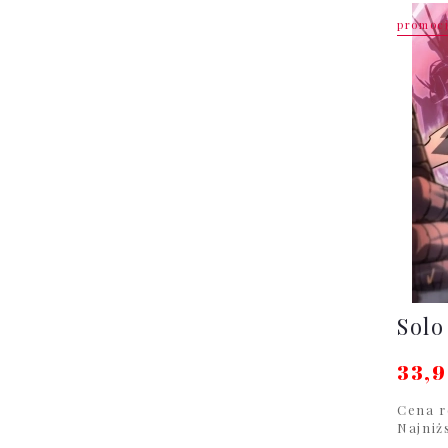
promoc
Solo
33,9
Cena r
Najniż