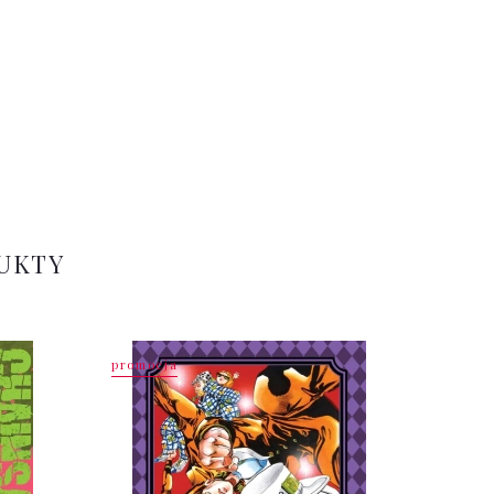
UKTY
promocja