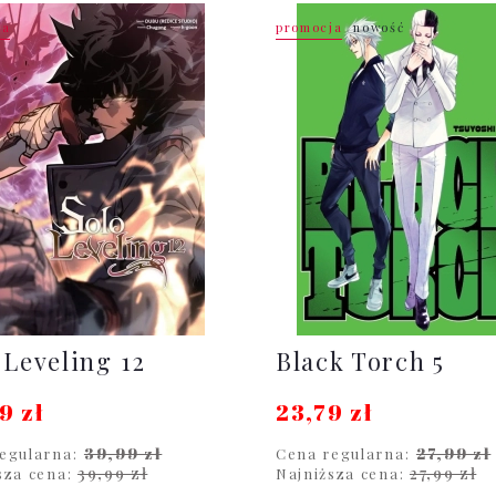
ja
promocja
nowość
 Leveling 12
Black Torch 5
9 zł
23,79 zł
39,99 zł
27,99 zł
egularna:
Cena regularna:
39,99 zł
27,99 zł
sza cena:
Najniższa cena: