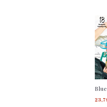
Blue
23,7