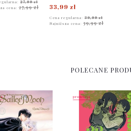
egularna:
27,99 zł
33,99 zł
27,99 zł
sza cena:
Cena regularna:
39,99 zł
DO KOSZYKA
39,99 zł
Najniższa cena:
DO KOSZYKA
POLECANE PROD
ja
promocja