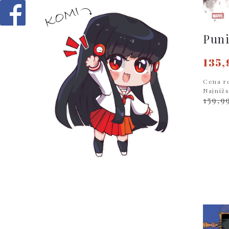
Puni
135,
Cena r
Najniż
159,9