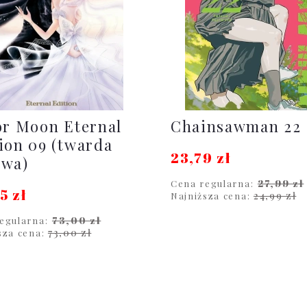
or Moon Eternal
Chainsawman 22
ion 09 (twarda
23,79 zł
awa)
27,99 zł
Cena regularna:
5 zł
24,99 zł
Najniższa cena:
73,00 zł
egularna:
DO KOSZYKA
73,00 zł
sza cena:
DO KOSZYKA