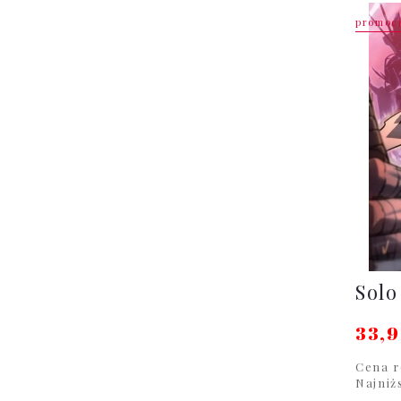
promoc
Solo
33,9
Cena r
Najniż