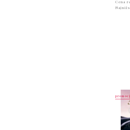
Cena r
Najniż
promoc