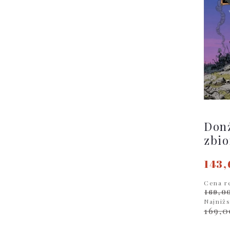
Donż
zbio
143,
Cena r
169,00
Najniż
169,0