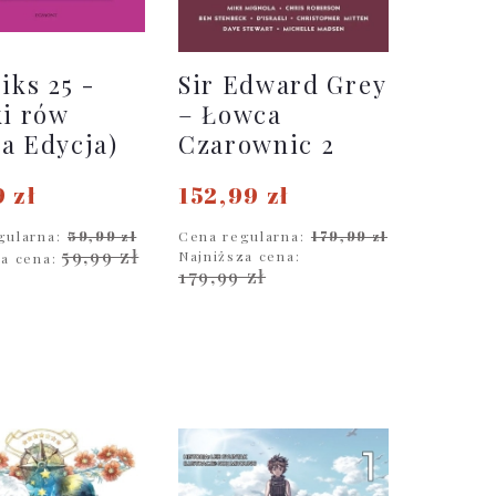
iks 25 -
Sir Edward Grey
ki rów
– Łowca
a Edycja)
Czarownic 2
 zł
152,99 zł
gularna:
59,99 zł
Cena regularna:
179,99 zł
59,99 zł
Najniższa cena:
za cena:
179,99 zł
O KOSZYKA
DO KOSZYKA