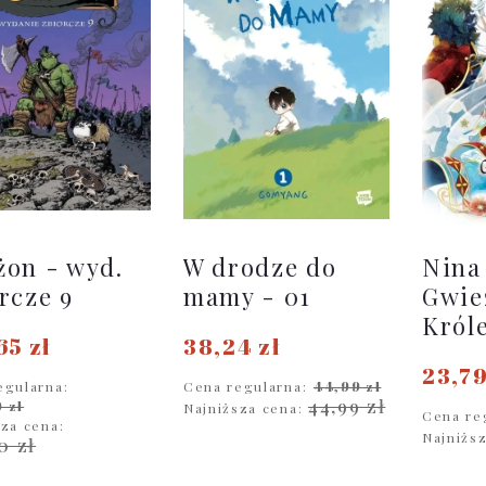
on - wyd.
W drodze do
Nina
rcze 9
mamy - 01
Gwie
Król
65 zł
38,24 zł
23,79
egularna:
Cena regularna:
44,99 zł
44,99 zł
 zł
Najniższa cena:
Cena re
sza cena:
Najniżs
0 zł
DO KOSZYKA
D