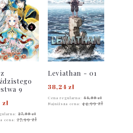
 z
Leviathan - 01
ździstego
38,24 zł
estwa 9
Cena regularna:
44,99 zł
 zł
44,99 zł
Najniższa cena:
gularna:
27,99 zł
DO KOSZYKA
27,99 zł
za cena:
O KOSZYKA