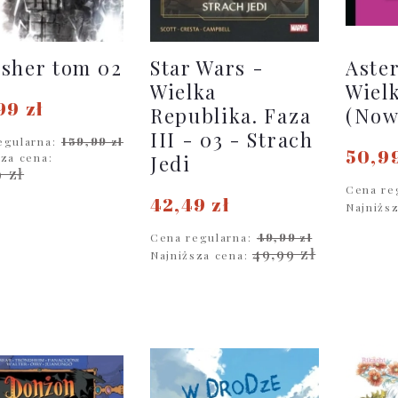
sher tom 02
Star Wars -
Aster
Wielka
Wiel
99 zł
Republika. Faza
(Now
III - 03 - Strach
egularna:
159,99 zł
50,99
sza cena:
Jedi
9 zł
Cena re
42,49 zł
Najniżs
DO KOSZYKA
Cena regularna:
49,99 zł
D
49,99 zł
Najniższa cena:
DO KOSZYKA