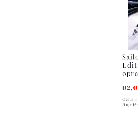
Sail
Edit
opr
62,0
Cena r
Najniż