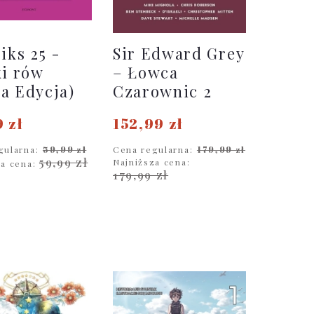
iks 25 -
Sir Edward Grey
ki rów
– Łowca
a Edycja)
Czarownic 2
 zł
152,99 zł
gularna:
59,99 zł
Cena regularna:
179,99 zł
59,99 zł
Najniższa cena:
za cena:
179,99 zł
O KOSZYKA
DO KOSZYKA