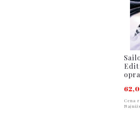
Sail
Edit
opr
62,0
Cena r
Najniż