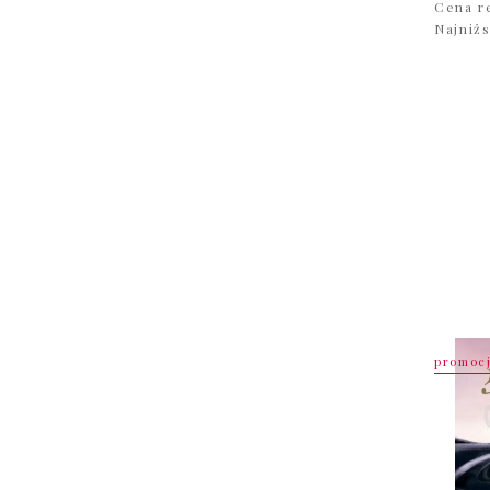
Cena r
Najniż
promoc