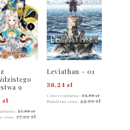
 z
Leviathan - 01
ździstego
38,24 zł
estwa 9
Cena regularna:
44,99 zł
 zł
44,99 zł
Najniższa cena:
gularna:
27,99 zł
DO KOSZYKA
27,99 zł
za cena:
O KOSZYKA