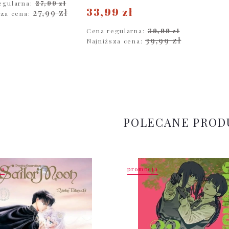
egularna:
27,99 zł
33,99 zł
27,99 zł
sza cena:
Cena regularna:
39,99 zł
DO KOSZYKA
39,99 zł
Najniższa cena:
DO KOSZYKA
POLECANE PROD
ja
promocja