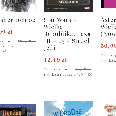
sher tom 02
Star Wars -
Aster
Wielka
Wiel
99 zł
Republika. Faza
(Now
III - 03 - Strach
egularna:
159,99 zł
50,99
sza cena:
Jedi
9 zł
Cena re
42,49 zł
Najniżs
DO KOSZYKA
Cena regularna:
49,99 zł
D
49,99 zł
Najniższa cena:
DO KOSZYKA