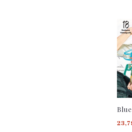
Blue
23,7