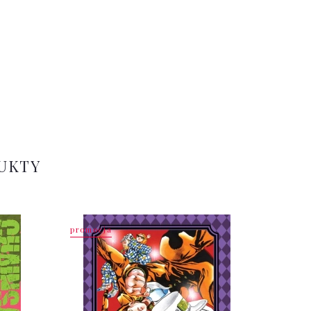
UKTY
promocja