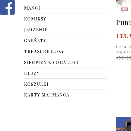
MANGI
KOMIKSY
Puni
JEDZENIE
135,
GADŻETY
Cena r
TREASURE BOXY
Najniż
159,9
SIERPIEŃ Z VOCALOID
BLUZY
KOSZULKI
KARTY MATMANGA