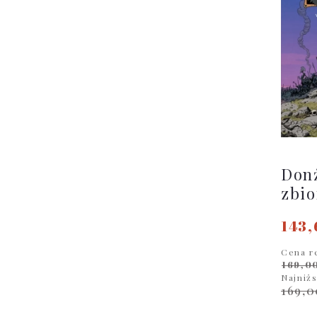
Donż
zbio
143,
Cena r
169,00
Najniż
169,0