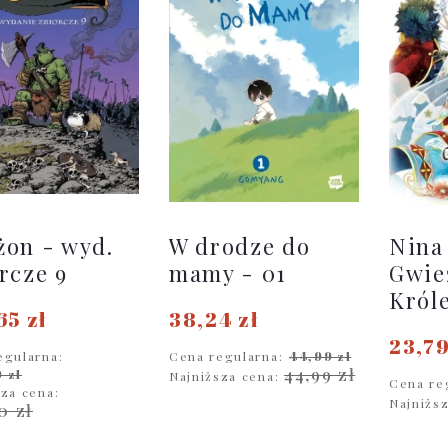
on - wyd.
W drodze do
Nina
rcze 9
mamy - 01
Gwie
Król
65 zł
38,24 zł
23,79
egularna:
Cena regularna:
44,99 zł
44,99 zł
 zł
Najniższa cena:
Cena re
sza cena:
Najniżs
0 zł
DO KOSZYKA
D