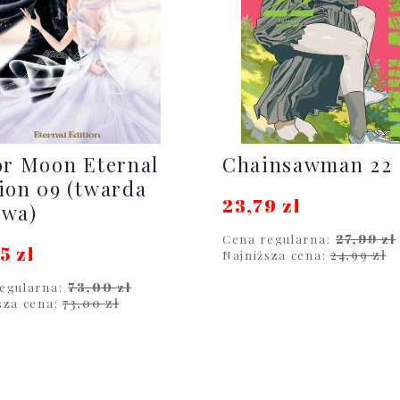
or Moon Eternal
Chainsawman 22
ion 09 (twarda
23,79 zł
awa)
27,99 zł
Cena regularna:
5 zł
24,99 zł
Najniższa cena:
73,00 zł
egularna:
DO KOSZYKA
73,00 zł
sza cena:
DO KOSZYKA