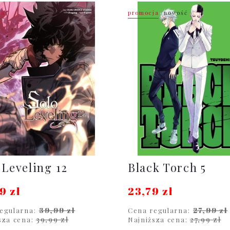
ja
promocja
nowość
 Leveling 12
Black Torch 5
9 zł
23,79 zł
39,99 zł
27,99 zł
egularna:
Cena regularna:
39,99 zł
27,99 zł
sza cena:
Najniższa cena: