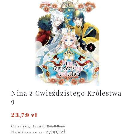
Nina z Gwieździstego Królestwa
9
23,79 zł
Cena regularna:
27,99 zł
27,99 zł
Najniższa cena: