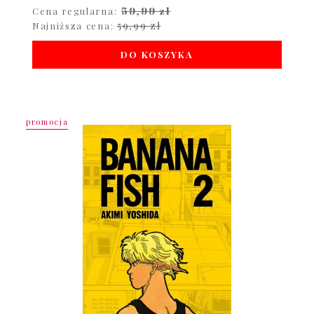
59,99 zł
Cena regularna:
59,99 zł
Najniższa cena:
DO KOSZYKA
promocja