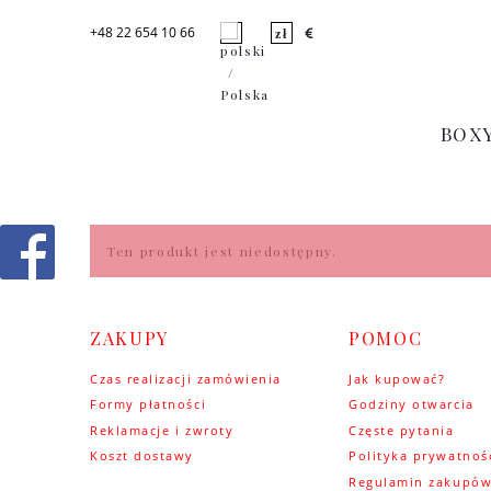
+48 22 654 10 66
BOX
Ten produkt jest niedostępny.
ZAKUPY
POMOC
Czas realizacji zamówienia
Jak kupować?
Formy płatności
Godziny otwarcia
Reklamacje i zwroty
Częste pytania
Koszt dostawy
Polityka prywatnoś
Regulamin zakupó