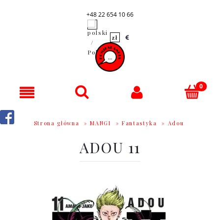
+48 22 654 10 66
Strona główna
»
MANGI
»
Fantastyka
»
Adou
ADOU 11