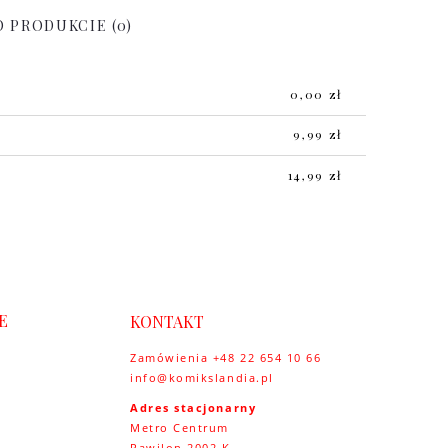
O PRODUKCIE (0)
0,00 zł
9,99 zł
14,99 zł
E
KONTAKT
Zamówienia +48 22 654 10 66
info@komikslandia.pl
y
Adres stacjonarny
Metro Centrum
Pawilon 2002 K