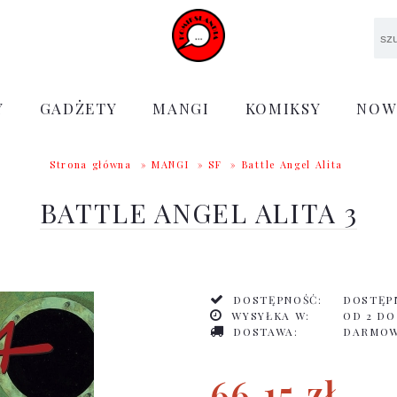
Y
GADŻETY
MANGI
KOMIKSY
NOW
Strona główna
»
MANGI
»
SF
»
Battle Angel Alita
BATTLE ANGEL ALITA 3
DOSTĘPNOŚĆ:
DOSTĘP
WYSYŁKA W:
OD 2 DO
DOSTAWA:
DARMO
66,15 zł