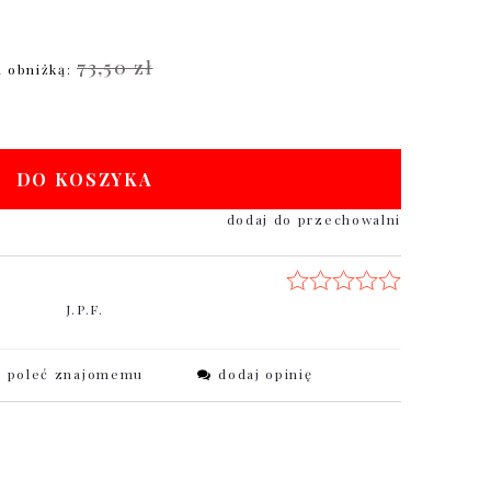
73,50 zł
d obniżką:
DO KOSZYKA
dodaj do przechowalni
J.P.F.
poleć znajomemu
dodaj opinię