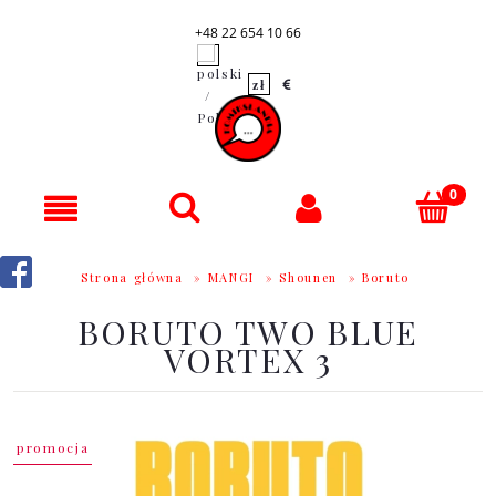
+48 22 654 10 66
Strona główna
»
MANGI
»
Shounen
»
Boruto
BORUTO TWO BLUE
VORTEX 3
promocja