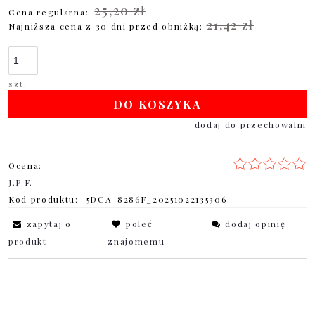
25,20 zł
Cena regularna:
21,42 zł
Najniższa cena z 30 dni przed obniżką:
szt.
DO KOSZYKA
dodaj do przechowalni
Ocena:
J.P.F.
Kod produktu:
5DCA-8286F_20251022135306
zapytaj o
poleć
dodaj opinię
produkt
znajomemu