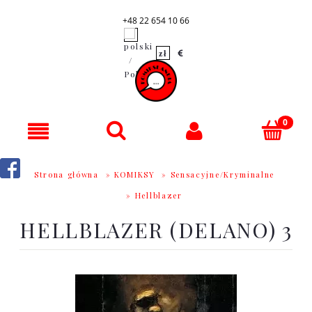
+48 22 654 10 66
Strona główna
»
KOMIKSY
»
Sensacyjne/Kryminalne
»
Hellblazer
HELLBLAZER (DELANO) 3