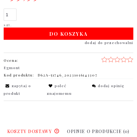
szt.
DO KOSZYKA
dodaj do przechowalni
Ocena:
Egmont
Kod produktu:
D62A-51746_20231016143307
zapytaj o
poleć
dodaj opinię
produkt
znajomemu
KOSZTY DOSTAWY
OPINIE O PRODUKCIE (0)