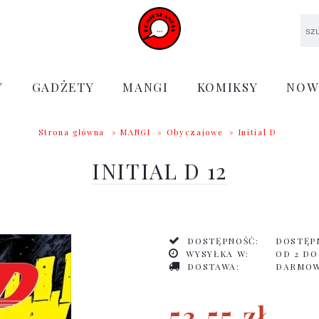
Y
GADŻETY
MANGI
KOMIKSY
NOW
Strona główna
»
MANGI
»
Obyczajowe
»
Initial D
INITIAL D 12
DOSTĘPNOŚĆ:
DOSTĘP
WYSYŁKA W:
OD 2 DO
DOSTAWA:
DARMO
53,55 zł