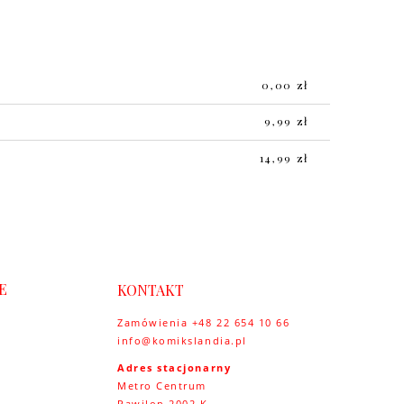
0,00 zł
9,99 zł
14,99 zł
E
KONTAKT
Zamówienia +48 22 654 10 66
info@komikslandia.pl
y
Adres stacjonarny
Metro Centrum
Pawilon 2002 K