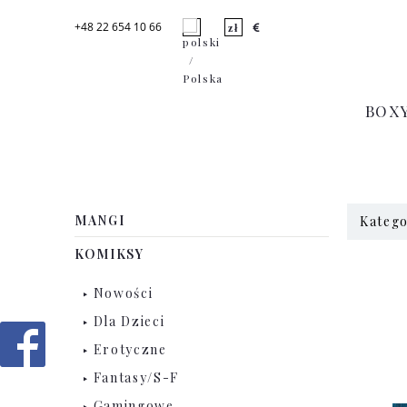
+48 22 654 10 66
BOX
MANGI
Katego
KOMIKSY
Nowości
Dla Dzieci
Erotyczne
Fantasy/S-F
Gamingowe