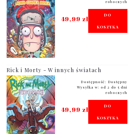
roboczych
DO
49,99 zł
KOSZYKA
Rick i Morty - W innych światach
Dostępność:
Dostępny
Wysyłka w:
od 2 do 5 dni
roboczych
DO
49,99 zł
KOSZYKA