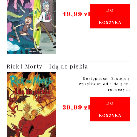
DO
49,99 zł
KOSZYKA
Rick i Morty - Idą do piekła
Dostępność:
Dostępny
Wysyłka w:
od 2 do 5 dni
roboczych
DO
39,99 zł
KOSZYKA