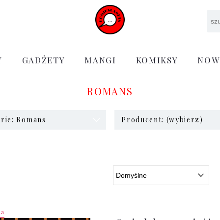
Y
GADŻETY
MANGI
KOMIKSY
NOW
ROMANS
rie: Romans
Producent: (wybierz)
ja