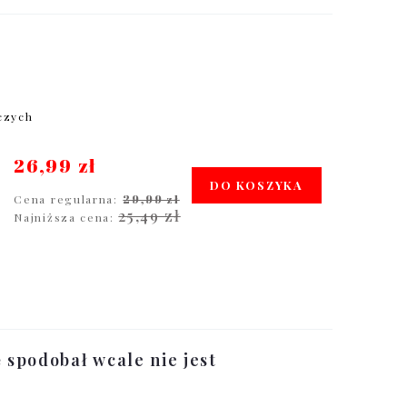
oczych
26,99 zł
DO KOSZYKA
Cena regularna:
29,99 zł
25,49 zł
Najniższa cena:
ę spodobał wcale nie jest