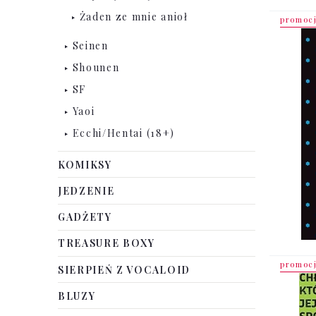
Żaden ze mnie anioł
promoc
Seinen
Shounen
SF
Yaoi
Ecchi/Hentai (18+)
KOMIKSY
JEDZENIE
GADŻETY
TREASURE BOXY
promoc
SIERPIEŃ Z VOCALOID
BLUZY