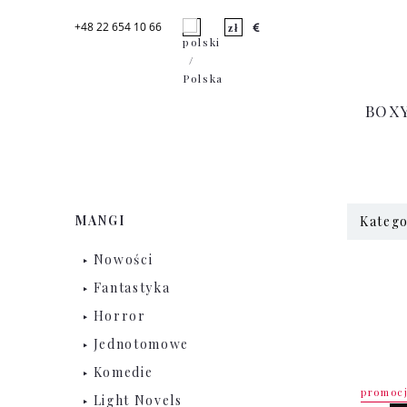
+48 22 654 10 66
BOX
MANGI
Katego
Nowości
Fantastyka
Horror
Jednotomowe
Komedie
promoc
Light Novels