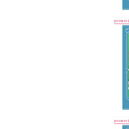
promoc
promoc