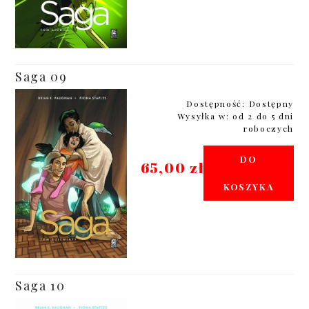
Saga 09
Dostępność:
Dostępny
Wysyłka w:
od 2 do 5 dni
roboczych
DO
65,00 zł
KOSZYKA
Saga 10