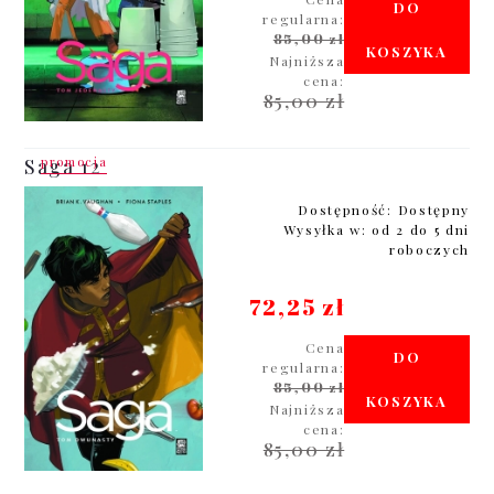
DO
regularna:
85,00 zł
KOSZYKA
Najniższa
cena:
85,00 zł
promocja
Saga 12
Dostępność:
Dostępny
Wysyłka w:
od 2 do 5 dni
roboczych
72,25 zł
Cena
DO
regularna:
85,00 zł
KOSZYKA
Najniższa
cena:
85,00 zł