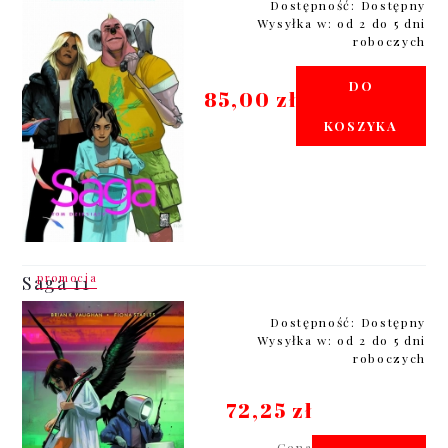
Dostępność:
Dostępny
Wysyłka w:
od 2 do 5 dni
roboczych
DO
85,00 zł
KOSZYKA
promocja
Saga 11
Dostępność:
Dostępny
Wysyłka w:
od 2 do 5 dni
roboczych
72,25 zł
Cena