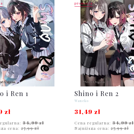
ja
promocja
o i Ren 1
Shino i Ren 2
Waneko
9 zł
31,49 zł
34,99 zł
34,99 zł
egularna:
Cena regularna:
27,99 zł
27,99 zł
sza cena:
Najniższa cena: