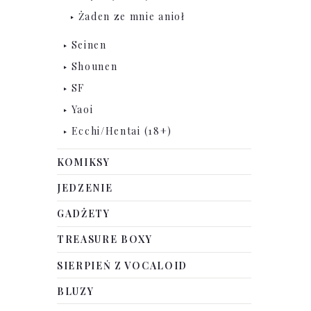
Żaden ze mnie anioł
Seinen
Shounen
SF
Yaoi
Ecchi/Hentai (18+)
KOMIKSY
JEDZENIE
GADŻETY
TREASURE BOXY
SIERPIEŃ Z VOCALOID
BLUZY