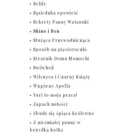
Relife
Sąsiedzka opowieść
Sekrety Panny Watanuki
Shino i Ren
Służąca Przewodnicząca
Sposób na pięcioraczki
Strażnik Domu Momochi
Switched
Wilczyca i Czarny Książę
Wzgórze Apolla
Yuri to moja praca!
Zapach miłości
Zbudź się śpiąca królewno
Z nieśmiałej panny w
brzydką kotkę