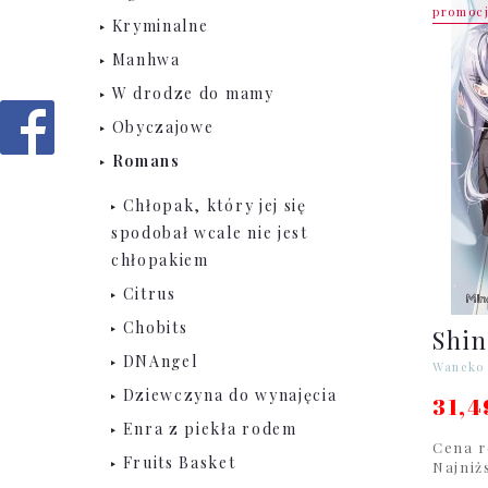
promoc
Kryminalne
Manhwa
W drodze do mamy
Obyczajowe
Romans
Chłopak, który jej się
spodobał wcale nie jest
chłopakiem
Citrus
Chobits
Shin
DNAngel
Waneko
Dziewczyna do wynajęcia
31,4
Enra z piekła rodem
Cena r
Fruits Basket
Najniż