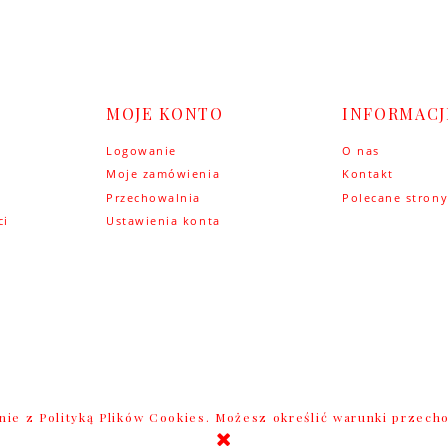
MOJE KONTO
INFORMACJ
Logowanie
O nas
Moje zamówienia
Kontakt
Przechowalnia
Polecane stron
ci
Ustawienia konta
w
odnie z Polityką Plików Cookies. Możesz określić warunki przec
Sklep internetowy Shoper.pl