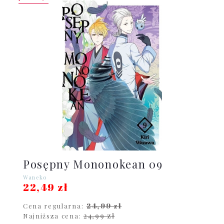
Posępny Mononokean 09
Waneko
22,49 zł
24,99 zł
Cena regularna:
24,99 zł
Najniższa cena: