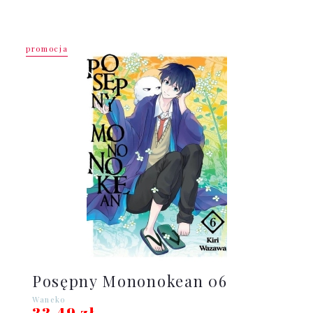
promocja
Posępny Mononokean 06
Waneko
22,49 zł