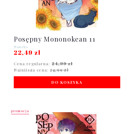
Posępny Mononokean 11
Waneko
22,49 zł
24,99 zł
Cena regularna:
24,99 zł
Najniższa cena:
DO KOSZYKA
promocja