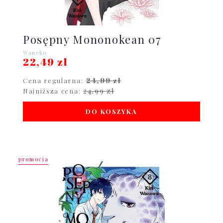
Posępny Mononokean 07
Waneko
22,49 zł
24,99 zł
Cena regularna:
24,99 zł
Najniższa cena:
DO KOSZYKA
promocja