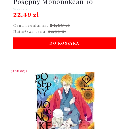
Posępny Mononokean 10
Waneko
22,49 zł
24,99 zł
Cena regularna:
24,99 zł
Najniższa cena:
DO KOSZYKA
promocja