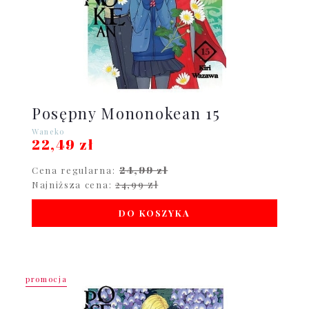
Posępny Mononokean 15
Waneko
22,49 zł
24,99 zł
Cena regularna:
24,99 zł
Najniższa cena:
DO KOSZYKA
promocja