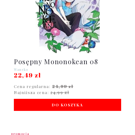
Posępny Mononokean 08
Waneko
22,49 zł
24,99 zł
Cena regularna:
24,99 zł
Najniższa cena:
DO KOSZYKA
promocja