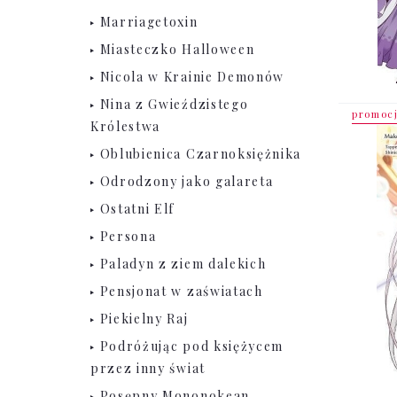
Marriagetoxin
Miasteczko Halloween
Nicola w Krainie Demonów
Nina z Gwieździstego
promoc
Królestwa
Oblubienica Czarnoksiężnika
Odrodzony jako galareta
Ostatni Elf
Persona
Paladyn z ziem dalekich
Pensjonat w zaświatach
Piekielny Raj
Podróżując pod księżycem
przez inny świat
Posępny Mononokean