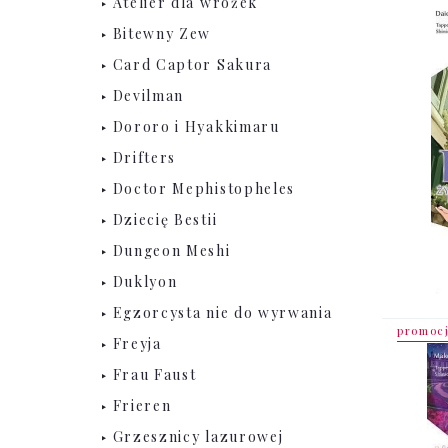
Atelier dla wróżek
Bitewny Zew
Card Captor Sakura
Devilman
Dororo i Hyakkimaru
Drifters
Doctor Mephistopheles
Dziecię Bestii
Dungeon Meshi
Duklyon
Egzorcysta nie do wyrwania
promoc
Freyja
Frau Faust
Frieren
Grzesznicy lazurowej