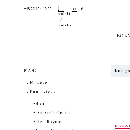
+48 22 654 10 66
BOX
MANGI
Katego
Nowości
Fantastyka
Adou
Assassin's Creed
Astro Royale
promoc