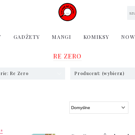
Y
GADŻETY
MANGI
KOMIKSY
NOW
RE ZERO
rie: Re Zero
Producent: (wybierz)
ja