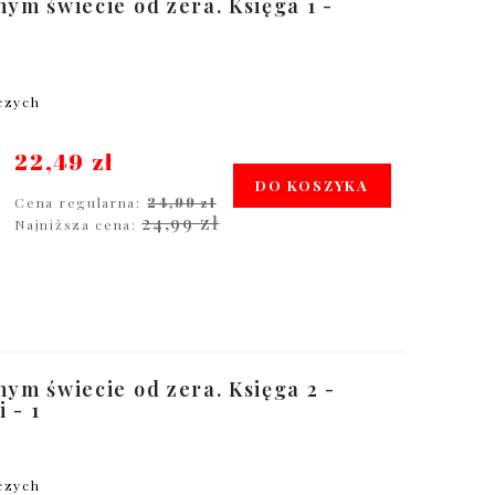
nym świecie od zera. Księga 1 -
oczych
22,49 zł
DO KOSZYKA
Cena regularna:
24,99 zł
24,99 zł
Najniższa cena:
nym świecie od zera. Księga 2 -
 - 1
oczych