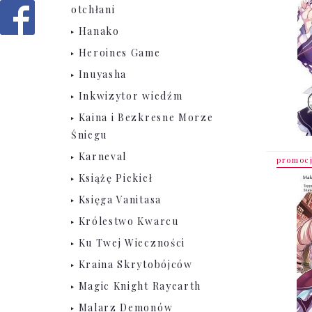
otchłani
Hanako
Heroines Game
Inuyasha
Inkwizytor wiedźm
Kaina i Bezkresne Morze
Śniegu
Karneval
promoc
Książę Piekieł
Księga Vanitasa
Królestwo Kwarcu
Ku Twej Wieczności
Kraina Skrytobójców
Magic Knight Rayearth
Malarz Demonów