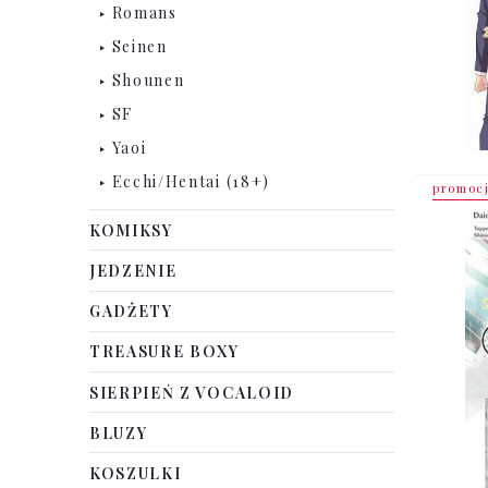
Romans
Seinen
Shounen
SF
Yaoi
Ecchi/Hentai (18+)
promoc
KOMIKSY
JEDZENIE
GADŻETY
TREASURE BOXY
SIERPIEŃ Z VOCALOID
BLUZY
KOSZULKI