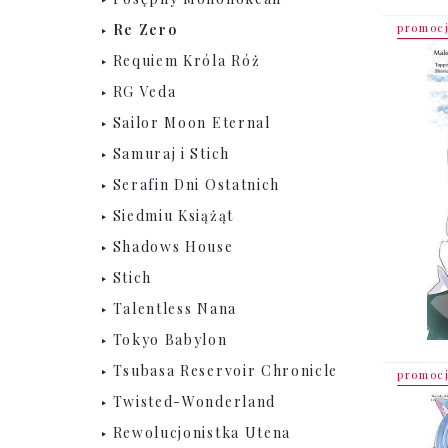
promoc
Re Zero
Requiem Króla Róż
RG Veda
Sailor Moon Eternal
Samuraj i Stich
Serafin Dni Ostatnich
Siedmiu Książąt
Shadows House
Stich
Talentless Nana
Tokyo Babylon
Tsubasa Reservoir Chronicle
promoc
Twisted-Wonderland
Rewolucjonistka Utena